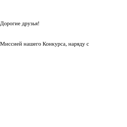
Дорогие друзья!
Миссией нашего Конкурса, наряду с
популяризацией русской классической музыки и
обогащением мирового репертуара, является
поддержка молодых талантов. Нам бы хотелось
предоставить как можно большему числу
одарённых пианистов возможность проявить себя,
быть замеченными, сделать большой шаг к мечте. К
сожалению, большинство даже крупных
международных конкурсов не может позволить